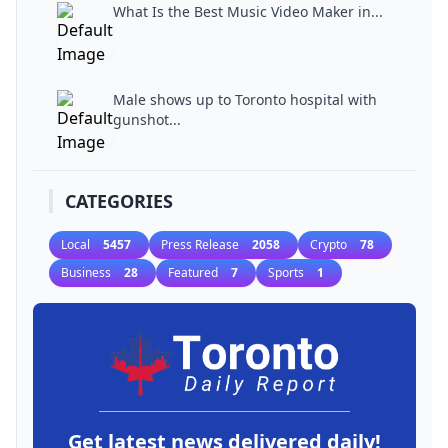
What Is the Best Music Video Maker in...
Male shows up to Toronto hospital with
gunshot...
CATEGORIES
Local
5457
Press Release
2058
Crypto
78
Business
28
Featured
7
Sports
1
Get latest news delivered daily!